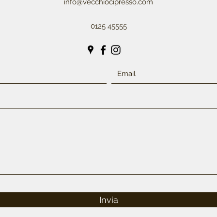
info@vecchiocipresso.com
0125 45555
Invia