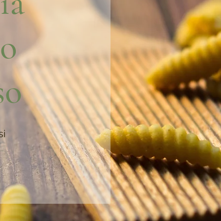
ia
io
so
si