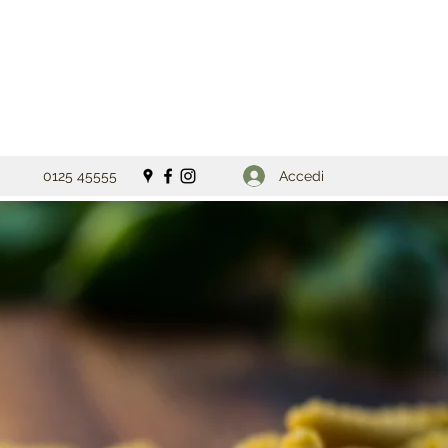
Accedi
0125 45555